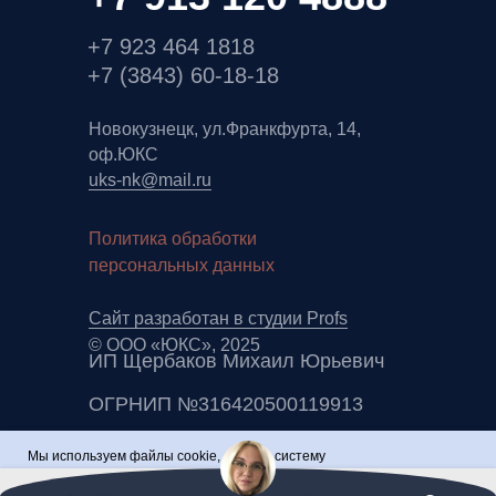
+7 923 464 1818
+7 (3843) 60-18-18
Новокузнецк, ул.Франкфурта, 14,
оф.ЮКС
uks-nk@mail.ru
Политика обработки
персональных данных
Сайт разработан в студии Profs
© ООО «ЮКС», 2025
ИП Щербаков Михаил Юрьевич
ОГРНИП №316420500119913
Мы используем файлы cookie, а также систему
аналитики «Яндекс Метрика». Продолжая использовать
OK
Оставить заявку
сайт, вы соглашаетесь с нашей
Этот веб-сайт использует файлы cookie, чтобы
Политикой